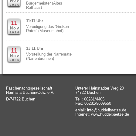
Nov
Bürgermeister (Altes
2026
Rathaus)
11:11 Uhr
11
Vereidigung des 'Großen
Nov
Rates' (Museumshof)
2026
13:11 Uhr
11
Vorstellung der Narrenräte
Nov
(Narrenbrunnen)
2026
Faschenachtsgesellschaft
Unterer Hainstadter Weg 20
Narrhalla Buchen/Odw. e.V.
74722 Buchen
D-74722 Buchen
Tel.: 06281/4405
Fax: 06281/9609650
eMail: info@huddelbaetze.de
Internet: www.huddelbaetze.de