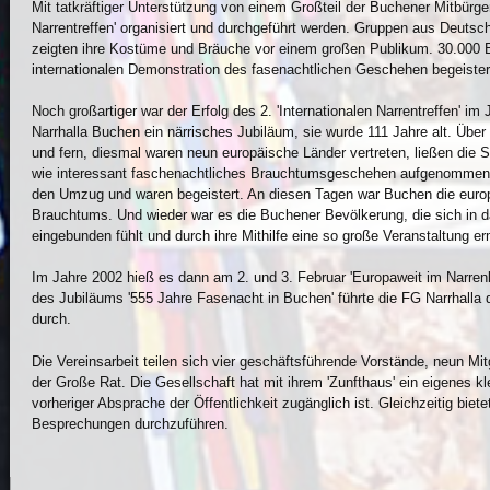
Mit tatkräftiger Unterstützung von einem Großteil der Buchener Mitbürger
Narrentreffen' organisiert und durchgeführt werden. Gruppen aus Deuts
zeigten ihre Kostüme und Bräuche vor einem großen Publikum. 30.000 B
internationalen Demonstration des fasenachtlichen Geschehen begeister
Noch großartiger war der Erfolg des 2. 'Internationalen Narrentreffen' im 
Narrhalla Buchen ein närrisches Jubiläum, sie wurde 111 Jahre alt. Übe
und fern, diesmal waren neun europäische Länder vertreten, ließen die
wie interessant faschenachtliches Brauchtumsgeschehen aufgenommen 
den Umzug und waren begeistert. An diesen Tagen war Buchen die euro
Brauchtums. Und wieder war es die Buchener Bevölkerung, die sich in 
eingebunden fühlt und durch ihre Mithilfe eine so große Veranstaltung er
Im Jahre 2002 hieß es dann am 2. und 3. Februar 'Europaweit im Narrenkl
des Jubiläums '555 Jahre Fasenacht in Buchen' führte die FG Narrhalla das
durch.
Die Vereinsarbeit teilen sich vier geschäftsführende Vorstände, neun Mi
der Große Rat. Die Gesellschaft hat mit ihrem 'Zunfthaus' ein eigenes
vorheriger Absprache der Öffentlichkeit zugänglich ist. Gleichzeitig biete
Besprechungen durchzuführen.