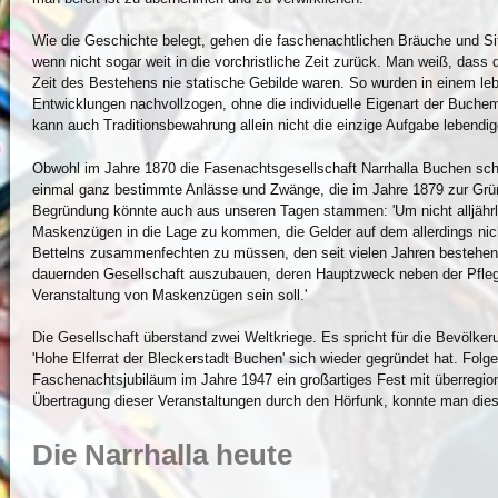
Wie die Geschichte belegt, gehen die faschenachtlichen Bräuche und Sit
wenn nicht sogar weit in die vorchristliche Zeit zurück. Man weiß, dass 
Zeit des Bestehens nie statische Gebilde waren. So wurden in einem le
Entwicklungen nachvollzogen, ohne die individuelle Eigenart der Buche
kann auch Traditionsbewahrung allein nicht die einzige Aufgabe lebendi
Obwohl im Jahre 1870 die Fasenachtsgesellschaft Narrhalla Buchen sch
einmal ganz bestimmte Anlässe und Zwänge, die im Jahre 1879 zur Grün
Begründung könnte auch aus unseren Tagen stammen: 'Um nicht alljährl
Maskenzügen in die Lage zu kommen, die Gelder auf dem allerdings n
Bettelns zusammenfechten zu müssen, den seit vielen Jahren bestehen
dauernden Gesellschaft auszubauen, deren Hauptzweck neben der Pflege
Veranstaltung von Maskenzügen sein soll.'
Die Gesellschaft überstand zwei Weltkriege. Es spricht für die Bevölke
'Hohe Elferrat der Bleckerstadt Buchen' sich wieder gegründet hat. Folge
Faschenachtsjubiläum im Jahre 1947 ein großartiges Fest mit überregio
Übertragung dieser Veranstaltungen durch den Hörfunk, konnte man dieses
Die Narrhalla heute