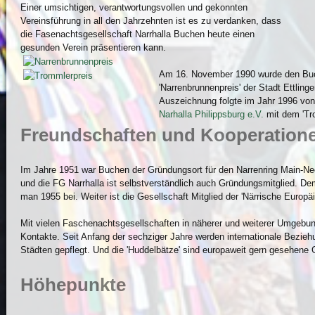
Einer umsichtigen, verantwortungsvollen und gekonnten
Vereinsführung in all den Jahrzehnten ist es zu verdanken, dass
die Fasenachtsgesellschaft Narrhalla Buchen heute einen
gesunden Verein präsentieren kann.
Am 16. November 1990 wurde den Buc
'Narrenbrunnenpreis' der Stadt Ettlinge
Auszeichnung folgte im Jahr 1996 von
Narhalla Philippsburg e.V.
mit dem 'Tro
Freundschaften und Kooperation
Im Jahre 1951 war Buchen der Gründungsort für den Narrenring Main-Nec
und die FG Narrhalla ist selbstverständlich auch Gründungsmitglied. De
man 1955 bei. Weiter ist die Gesellschaft Mitglied der 'Närrische Europ
Mit vielen Faschenachtsgesellschaften in näherer und weiterer Umgebun
Kontakte. Seit Anfang der sechziger Jahre werden internationale Bezie
Städten gepflegt. Und die 'Huddelbätze' sind europaweit gern gesehene 
Höhepunkte