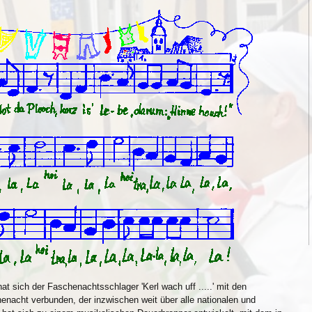
t sich der Faschenachtsschlager 'Kerl wach uff .....' mit den
acht verbunden, der inzwischen weit über alle nationalen und