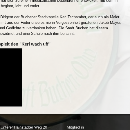
r hat sich zu einem musikalischen Dauerbrenner entwickelt, mit dem in
beginnt, lebt und endet.
Dirigent der Buchener Stadtkapelle Karl Tschamber, der auch als Maler
mmt aus der Feder unseres nie in Vergessenheit geratenen Jakob Mayer,
 und Gedichte zu verdanken haben. Die Stadt Buchen hat diesem
gewidmet und eine Schule nach ihm benannt.
pielt den "Kerl wach uff"
Unterer Hainstadter Weg 20
Mitglied in