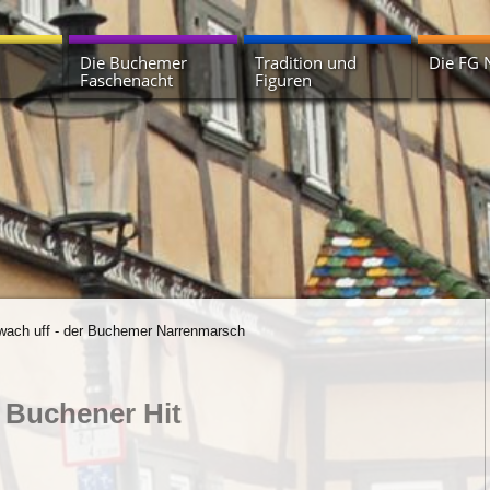
Die Buchemer
Tradition und
Die FG 
Faschenacht
Figuren
Geschichte der
Huddelbätze
Termine
Buchemer Faschenacht
Erbsenstrohbär
Vorstand
Terminübersicht
Härle und Fräle
Zunfthau
Narrenbrunnen
Krachkapellen
Narrhall
Unterstütze die
Buchemer Faschenacht
Die Müller
Narrhalla
Wagenradsänger
 wach uff - der Buchemer Narrenmarsch
r Buchener Hit