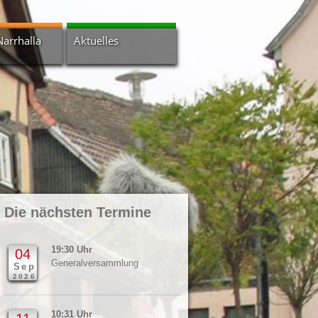
Narrhalla
Aktuelles
Bildergalerien
Nachrichtenarchiv
s
Newsletter
a-Scheuer
 - Intern
Die nächsten Termine
19:30 Uhr
04
Generalversammlung
Sep
2026
10:31 Uhr