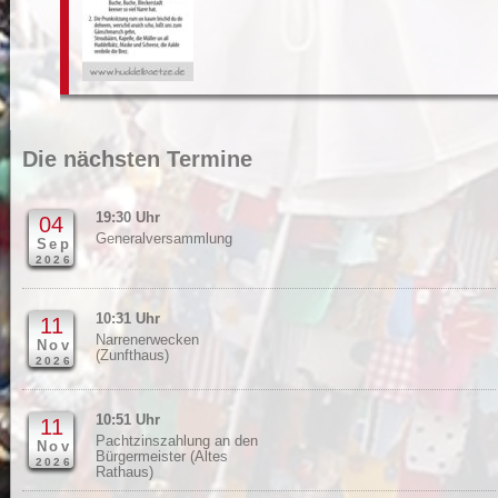
#9
Die nächsten Termine
19:30 Uhr
04
Generalversammlung
Sep
2026
10:31 Uhr
11
Narrenerwecken
Nov
(Zunfthaus)
2026
10:51 Uhr
11
Pachtzinszahlung an den
Nov
Bürgermeister (Altes
2026
Rathaus)