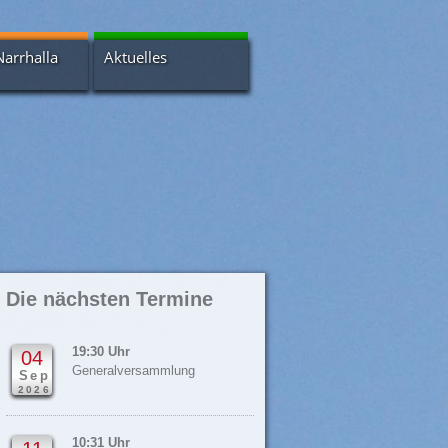
Narrhalla
Aktuelles
Bildergalerien
Nachrichtenarchiv
s
Newsletter
a-Scheuer
 - Intern
Die nächsten Termine
19:30 Uhr
04
Generalversammlung
Sep
2026
10:31 Uhr