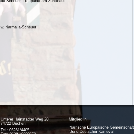
lla-Scheuer, Treffpunkt am Zunfthaus
zw. Narrhalla-Scheuer
Unterer Hainstadter Weg 20
Mitglied in
74722 Buchen
'Närrische Europäische Gemeinschaft
Tel.: 06281/4405
'Bund Deutscher Karneval'