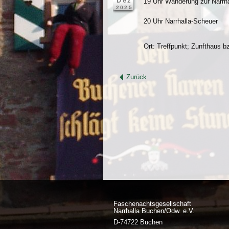
Dez
19 Uhr Wanderung zur Narrha
2025
20 Uhr Narrhalla-Scheuer
Ort: Treffpunkt; Zunfthaus b
Zurück
Faschenachtsgesellschaft
Narrhalla Buchen/Odw. e.V.
D-74722 Buchen