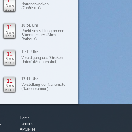
11
Narrenerwecken
Nov
(Zunfthaus)
2026
10:51 Uhr
11
Pachtzinszahlung an den
Nov
Bürgermeister (Altes
2026
Rathaus)
11:11 Uhr
11
Vereidigung des 'Großen
Nov
Rates' (Museumshof)
2026
13:11 Uhr
11
Vorstellung der Narrenräte
Nov
(Narrenbrunnen)
2026
Home
Navigation
Termine
überspringen
'
Aktuelles