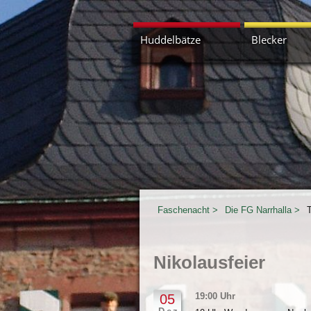
Navigation
Huddelbätze
Blecker
überspringen
Kerl wach uff
Faschenacht
Die FG Narrhalla
Nikolausfeier
19:00 Uhr
05