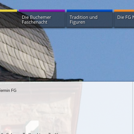
Die Buchemer
Tradition und
Die FG 
Faschenacht
Figuren
Geschichte der
Huddelbätze
Termine
Buchemer Faschenacht
Erbsenstrohbär
Vorstand
Terminübersicht
Härle und Fräle
Zunfthau
Narrenbrunnen
Krachkapellen
Narrhall
Unterstütze die
Buchemer Faschenacht
Die Müller
Narrhalla
Wagenradsänger
Termin FG