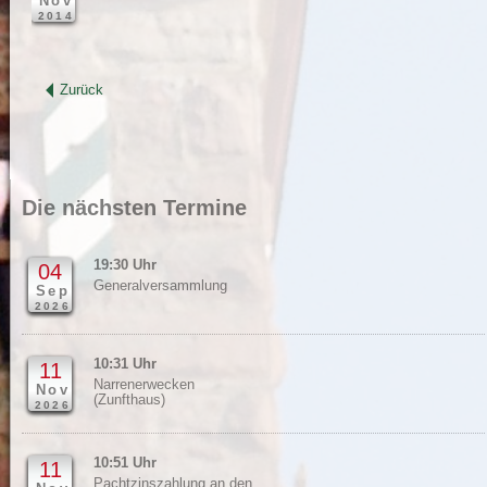
Nov
2014
Zurück
Die nächsten Termine
19:30 Uhr
04
Generalversammlung
Sep
2026
10:31 Uhr
11
Narrenerwecken
Nov
(Zunfthaus)
2026
10:51 Uhr
11
Pachtzinszahlung an den