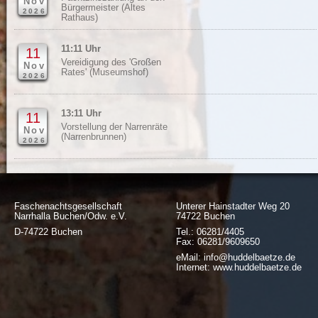
Nov
Bürgermeister (Altes
2026
Rathaus)
11:11 Uhr
11
Vereidigung des 'Großen
Nov
Rates' (Museumshof)
2026
13:11 Uhr
11
Vorstellung der Narrenräte
Nov
(Narrenbrunnen)
2026
Faschenachtsgesellschaft
Unterer Hainstadter Weg 20
Narrhalla Buchen/Odw. e.V.
74722 Buchen
D-74722 Buchen
Tel.: 06281/4405
Fax: 06281/9609650
eMail: info@huddelbaetze.de
Internet: www.huddelbaetze.de