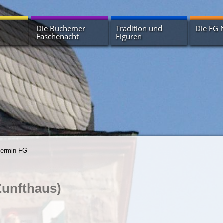
Die Buchemer
Tradition und
Die FG 
Faschenacht
Figuren
Geschichte der
Huddelbätze
Termine
Buchemer Faschenacht
Erbsenstrohbär
Vorstand
Terminübersicht
Härle und Fräle
Zunfthau
Narrenbrunnen
Krachkapellen
Narrhall
Unterstütze die
Buchemer Faschenacht
Die Müller
Narrhalla
Wagenradsänger
Termin FG
Zunfthaus)