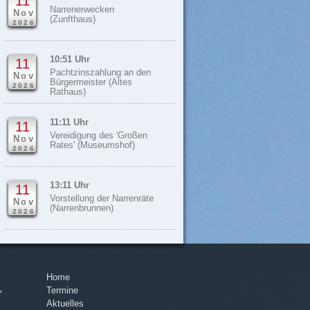
11
Narrenerwecken
Nov
(Zunfthaus)
2026
10:51 Uhr
11
Pachtzinszahlung an den
Nov
Bürgermeister (Altes
2026
Rathaus)
11:11 Uhr
11
Vereidigung des 'Großen
Nov
Rates' (Museumshof)
2026
13:11 Uhr
11
Vorstellung der Narrenräte
Nov
(Narrenbrunnen)
2026
Home
Navigation
Termine
überspringen
'
Aktuelles