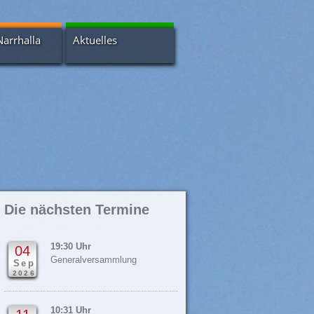
Narrhalla
Aktuelles
Bildergalerien
Nachrichtenarchiv
s
Newsletter
a-Scheuer
 - Intern
Die nächsten Termine
19:30 Uhr
04
Generalversammlung
Sep
2026
10:31 Uhr