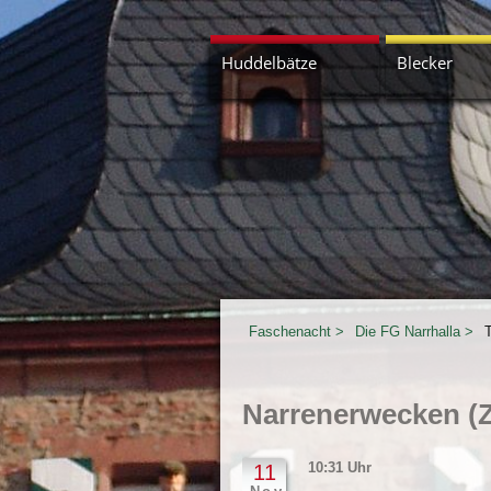
Navigation
Huddelbätze
Blecker
überspringen
Kerl wach uff
Faschenacht
Die FG Narrhalla
Narrenerwecken (
10:31 Uhr
11