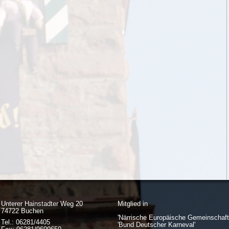
Unterer Hainstadter Weg 20
Mitglied in
74722 Buchen
'Närrische Europäische Gemeinschaft
Tel.: 06281/4405
'Bund Deutscher Karneval'