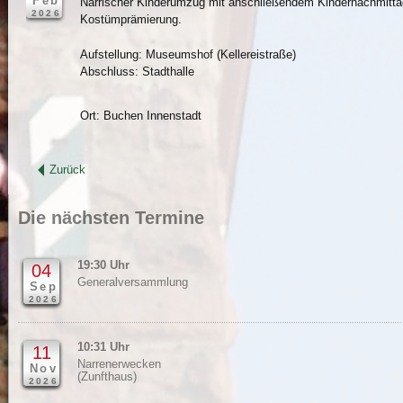
Feb
Närrischer Kinderumzug mit anschließendem Kindernachmittag 
2026
Kostümprämierung.
Aufstellung: Museumshof (Kellereistraße)
Abschluss: Stadthalle
Ort: Buchen Innenstadt
Zurück
Die nächsten Termine
19:30 Uhr
04
Generalversammlung
Sep
2026
10:31 Uhr
11
Narrenerwecken
Nov
(Zunfthaus)
2026