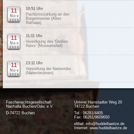
10:51 Uhr
11
Pachtzinszahlung an den
Nov
Bürgermeister (Altes
2026
Rathaus)
11:11 Uhr
11
Vereidigung des 'Großen
Nov
Rates' (Museumshof)
2026
13:11 Uhr
11
Vorstellung der Narrenräte
Nov
(Narrenbrunnen)
2026
Faschenachtsgesellschaft
Unterer Hainstadter Weg 20
Narrhalla Buchen/Odw. e.V.
74722 Buchen
D-74722 Buchen
Tel.: 06281/4405
Fax: 06281/9609650
eMail: info@huddelbaetze.de
Internet: www.huddelbaetze.de