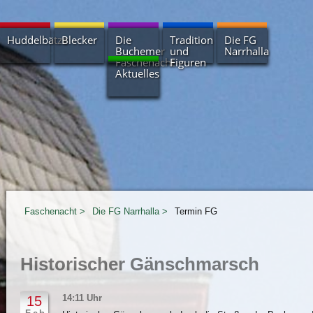
Navigation
Huddelbätze
Blecker
Die
Tradition
Die FG
überspringen
Buchemer
und
Narrhalla
Faschenacht
Figuren
Aktuelles
Kerl wach
Geschichte
Huddelbätze
Termine
uff
der
Buchemer
Erbsenstrohbär
Vorstand
Faschenacht
Bildergalerien
Härle
Zunfthaus
Terminübersicht
und Fräle
Nachrichtenarchiv
Narrhalla-
Narrenbrunnen
Krachkapellen
Scheuer
Newsletter
Unterstütze
Die
Narrhalla
die
Müller
- Intern
Buchemer
Faschenacht
Wagenradsänger
Faschenacht
Die FG Narrhalla
Termin FG
Historischer Gänschmarsch
14:11 Uhr
15