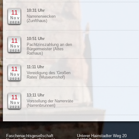
10:31 Uhr
11
Narrenerwecken
Nov
(Zunfthaus)
2026
10:51 Uhr
11
Pachtzinszahlung an den
Nov
Bürgermeister (Altes
2026
Rathaus)
11:11 Uhr
11
Vereidigung des 'Großen
Nov
Rates' (Museumshof)
2026
13:11 Uhr
11
Vorstellung der Narrenräte
Nov
(Narrenbrunnen)
2026
Faschenachtsgesellschaft
Unterer Hainstadter Weg 20