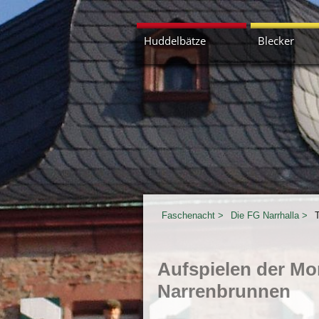
Navigation
Huddelbätze
Blecker
überspringen
Kerl wach uff
Faschenacht
Die FG Narrhalla
Aufspielen der Mo
Narrenbrunnen