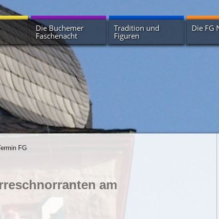
Die Buchemer
Tradition und
Die FG 
Faschenacht
Figuren
Geschichte der
Huddelbätze
Termine
Buchemer Faschenacht
Erbsenstrohbär
Vorstand
Terminübersicht
Härle und Fräle
Zunfthau
Narrenbrunnen
Krachkapellen
Narrhall
Unterstütze die
Buchemer Faschenacht
Die Müller
Narrhalla
Wagenradsänger
Termin FG
rreschnorranten am