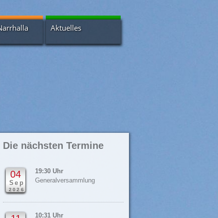
Narrhalla
Aktuelles
Bildergalerien
Nachrichtenarchiv
s
Newsletter
a-Scheuer
 - Intern
Die nächsten Termine
19:30 Uhr
04
Generalversammlung
Sep
2026
10:31 Uhr