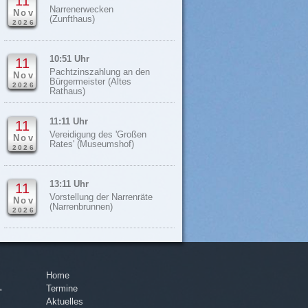
11
Narrenerwecken
Nov
(Zunfthaus)
2026
10:51 Uhr
11
Pachtzinszahlung an den
Nov
Bürgermeister (Altes
2026
Rathaus)
11:11 Uhr
11
Vereidigung des 'Großen
Nov
Rates' (Museumshof)
2026
13:11 Uhr
11
Vorstellung der Narrenräte
Nov
(Narrenbrunnen)
2026
Home
Navigation
Termine
überspringen
'
Aktuelles